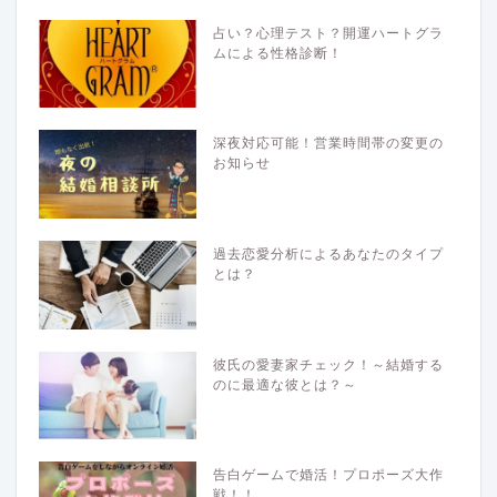
占い？心理テスト？開運ハートグラ
ムによる性格診断！
深夜対応可能！営業時間帯の変更の
お知らせ
過去恋愛分析によるあなたのタイプ
とは？
彼氏の愛妻家チェック！～結婚する
のに最適な彼とは？～
告白ゲームで婚活！プロポーズ大作
戦！！