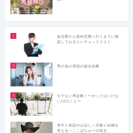
1
仮交際から真剣交際へ行くまでに確
認しておきたいチェックリスト
2
男の為の理想の彼女診断
3
モテない男診断！〜やってはいけな
い10のこと〜
4
喪中と初詣のお話し～宗教と結婚を
考える～｜こばちゅーの呟き