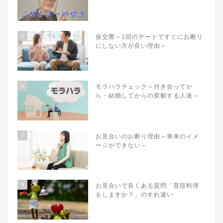
5
仮交際～1回のデートですぐにお断り
にしない方が良い理由～
6
モラハラチェック～付き合ってか
ら・結婚してからの変貌する人達～
7
お見合いのお断り理由～将来のイメ
ージができない～
8
お見合いで良くある質問「普段料理
をしますか？」のすれ違い