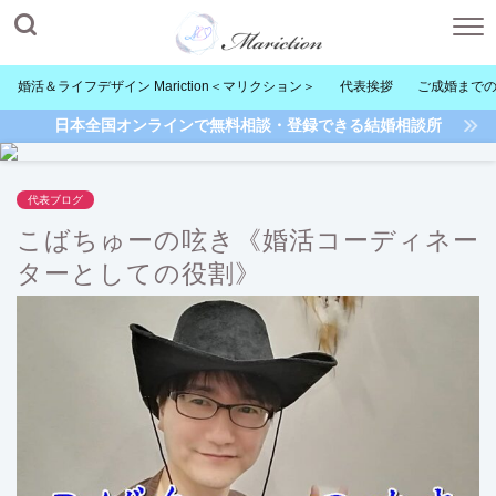
婚活＆ライフデザイン Mariction＜マリクション＞
代表挨拶
ご成婚まで
日本全国オンラインで無料相談・登録できる結婚相談所
代表ブログ
こばちゅーの呟き《婚活コーディネー
ターとしての役割》