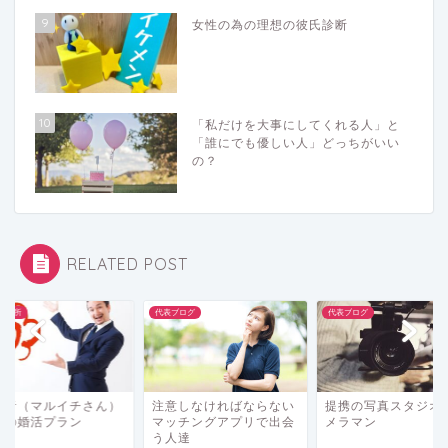
9
女性の為の理想の彼氏診断
10
「私だけを大事にしてくれる人」と
「誰にでも優しい人」どっちがいい
の？
RELATED POST
相談所
代表ブログ
代表ブログ
婚者（マルイチさん）
注意しなければならない
提携の写真スタジオ
為の婚活プラン
マッチングアプリで出会
メラマン
う人達