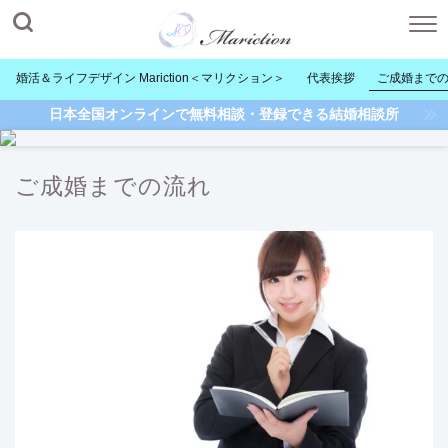
婚活＆ライフデザイン Mariction＜マリクション＞
代表挨拶
ご成婚まで
日本全国オンラインで無料相談・登録できる結婚相談所
ご成婚までの流れ