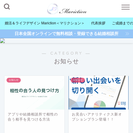
婚活＆ライフデザイン Mariction＜マリクション＞
代表挨拶
ご成婚まで
日本全国オンラインで無料相談・登録できる結婚相談所
― CATEGORY ―
お知らせ
お知らせ
お知らせ
アプリや結婚相談所で相性の
お見合いアナリティクス新オ
合う相手を見つける方法
プションプラン登場！！