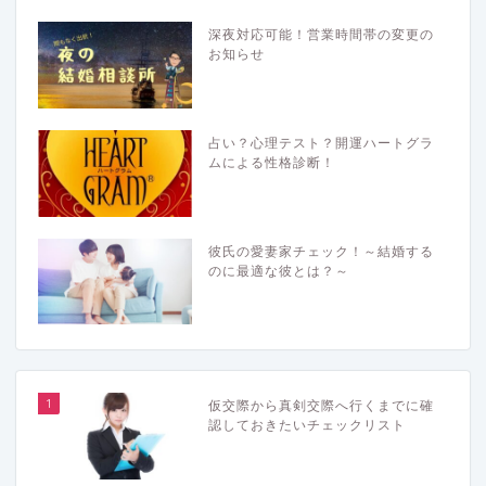
深夜対応可能！営業時間帯の変更の
お知らせ
占い？心理テスト？開運ハートグラ
ムによる性格診断！
彼氏の愛妻家チェック！～結婚する
のに最適な彼とは？～
1
仮交際から真剣交際へ行くまでに確
認しておきたいチェックリスト