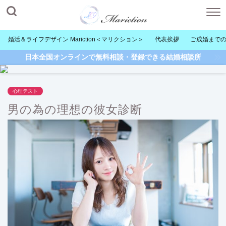
婚活＆ライフデザイン Mariction＜マリクション＞
代表挨拶
ご成婚まで
日本全国オンラインで無料相談・登録できる結婚相談所
心理テスト
男の為の理想の彼女診断