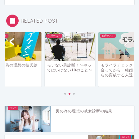
RELATED POST
テスト
心理テスト
心理テスト
性の為の理想の彼氏診
モテない男診断！〜やっ
モラハラチェック～
てはいけない10のこと〜
合ってから・結婚し
らの変貌する人達～
男の為の理想の彼女診断の結果