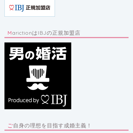
MarictionはIBJの正規加盟店
ご自身の理想を目指す成婚主義！