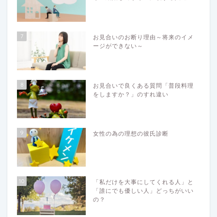
7
お見合いのお断り理由～将来のイメ
ージができない～
8
お見合いで良くある質問「普段料理
をしますか？」のすれ違い
9
女性の為の理想の彼氏診断
10
「私だけを大事にしてくれる人」と
「誰にでも優しい人」どっちがいい
の？