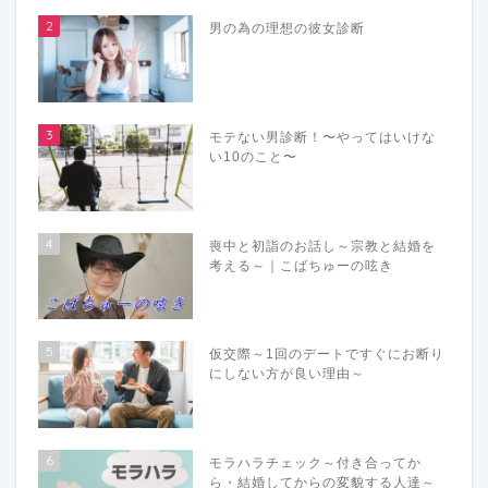
2
男の為の理想の彼女診断
3
モテない男診断！〜やってはいけな
い10のこと〜
4
喪中と初詣のお話し～宗教と結婚を
考える～｜こばちゅーの呟き
5
仮交際～1回のデートですぐにお断り
にしない方が良い理由～
6
モラハラチェック～付き合ってか
ら・結婚してからの変貌する人達～