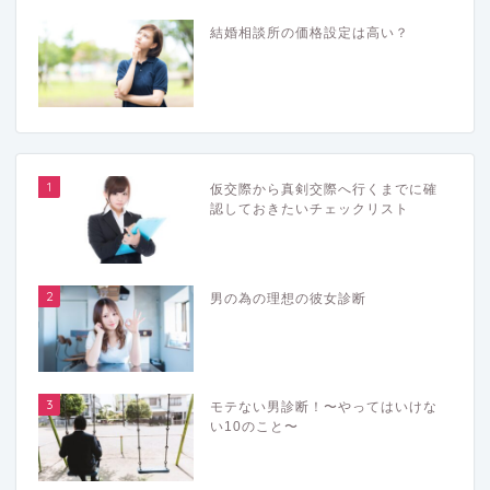
結婚相談所の価格設定は高い？
1
仮交際から真剣交際へ行くまでに確
認しておきたいチェックリスト
2
男の為の理想の彼女診断
3
モテない男診断！〜やってはいけな
い10のこと〜