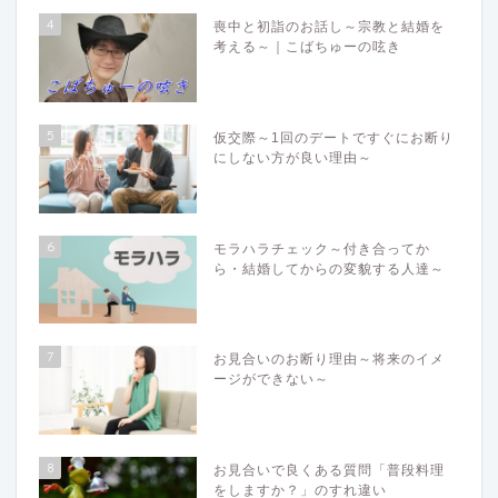
4
喪中と初詣のお話し～宗教と結婚を
考える～｜こばちゅーの呟き
5
仮交際～1回のデートですぐにお断り
にしない方が良い理由～
6
モラハラチェック～付き合ってか
ら・結婚してからの変貌する人達～
7
お見合いのお断り理由～将来のイメ
ージができない～
8
お見合いで良くある質問「普段料理
をしますか？」のすれ違い