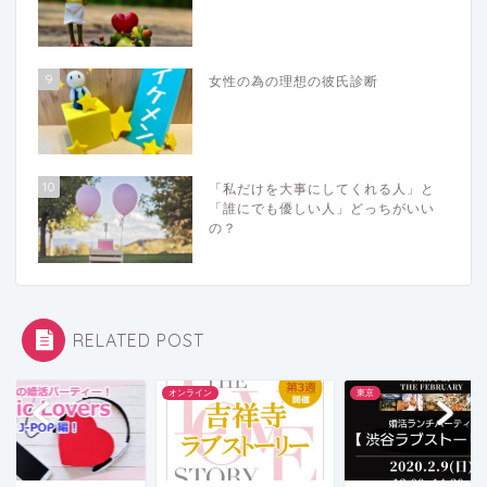
9
女性の為の理想の彼氏診断
10
「私だけを大事にしてくれる人」と
「誰にでも優しい人」どっちがいい
の？
RELATED POST
オンライン
東京