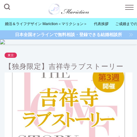
婚活＆ライフデザイン Mariction＜マリクション＞
代表挨拶
ご成婚まで
日本全国オンラインで無料相談・登録できる結婚相談所
東京
【独身限定】吉祥寺ラブストーリー