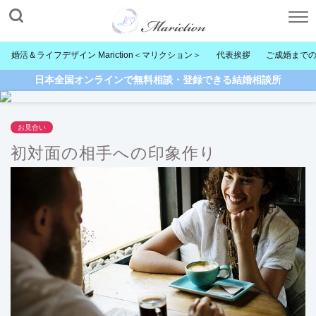
婚活＆ライフデザイン Mariction＜マリクション＞
代表挨拶
ご成婚まで
日本全国オンラインで無料相談・登録できる結婚相談所
お見合い
初対面の相手への印象作り