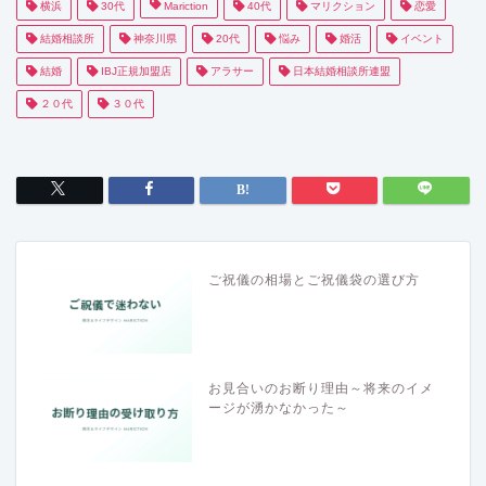
横浜
30代
Mariction
40代
マリクション
恋愛
結婚相談所
神奈川県
20代
悩み
婚活
イベント
結婚
IBJ正規加盟店
アラサー
日本結婚相談所連盟
２０代
３０代
ご祝儀の相場とご祝儀袋の選び方
お見合いのお断り理由～将来のイメ
ージが湧かなかった～