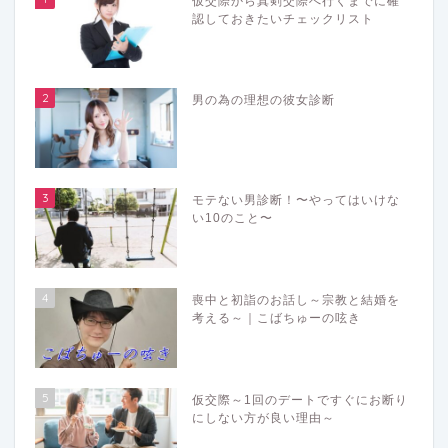
仮交際から真剣交際へ行くまでに確
認しておきたいチェックリスト
2
男の為の理想の彼女診断
3
モテない男診断！〜やってはいけな
い10のこと〜
4
喪中と初詣のお話し～宗教と結婚を
考える～｜こばちゅーの呟き
5
仮交際～1回のデートですぐにお断り
にしない方が良い理由～