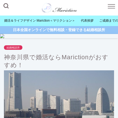
婚活＆ライフデザイン Mariction＜マリクション＞
代表挨拶
ご成婚まで
日本全国オンラインで無料相談・登録できる結婚相談所
結婚相談所
神奈川県で婚活ならMarictionがおす
すめ！