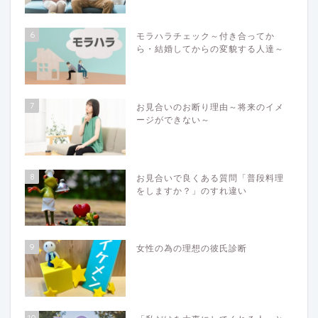
6
モラハラチェック～付き合ってか
ら・結婚してからの変貌する人達～
7
お見合いのお断り理由～将来のイメ
ージができない～
8
お見合いで良くある質問「普段料理
をしますか？」のすれ違い
9
女性の為の理想の彼氏診断
10