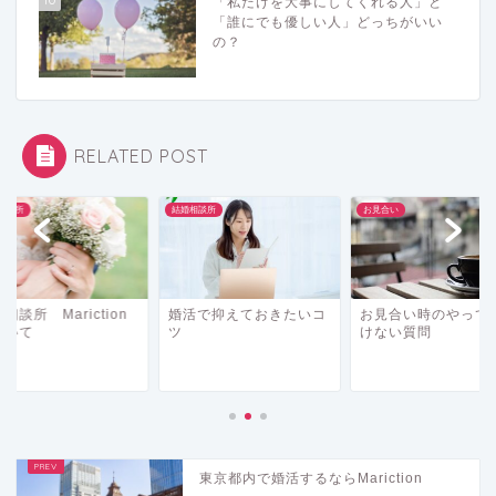
「私だけを大事にしてくれる人」と
「誰にでも優しい人」どっちがいい
の？
RELATED POST
相談所
お見合い
結婚相談所
活で抑えておきたいコ
お見合い時のやってはい
結婚相談所 Maricti
けない質問
について
東京都内で婚活するならMariction