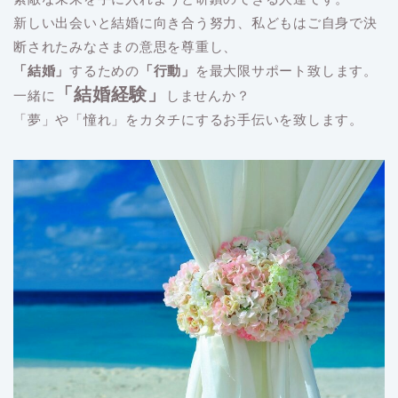
新しい出会いと結婚に向き合う努力、私どもはご自身で決
断されたみなさまの意思を尊重し、
「結婚」
するための
「行動」
を最大限サポート致します。
「結婚経験」
一緒に
しませんか？
「夢」や「憧れ」をカタチにするお手伝いを致します。