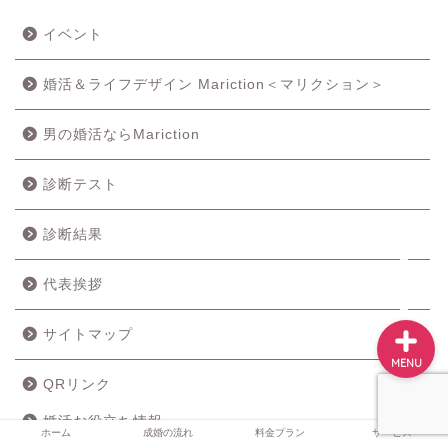
イベント
ホーム
婚活＆ライフデザイン Mariction＜マリクション＞
男の婚活ならMariction
成婚の流れ
診断テスト
料金プラン
診断結果
サービス
代表挨拶
サイトマップ
MENU
QRリンク
婚活お役立ち情報
ホーム
成婚の流れ
料金プラン
サービス