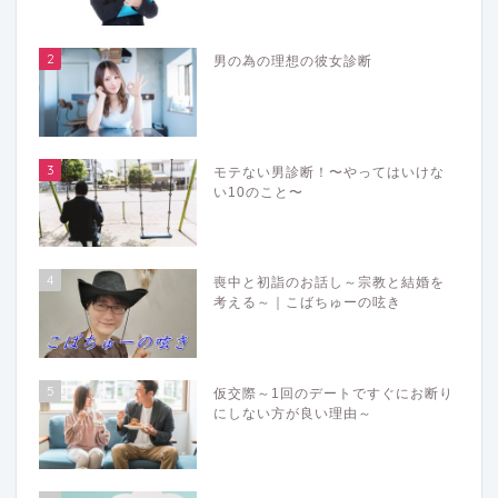
2
男の為の理想の彼女診断
3
モテない男診断！〜やってはいけな
い10のこと〜
4
喪中と初詣のお話し～宗教と結婚を
考える～｜こばちゅーの呟き
5
仮交際～1回のデートですぐにお断り
にしない方が良い理由～