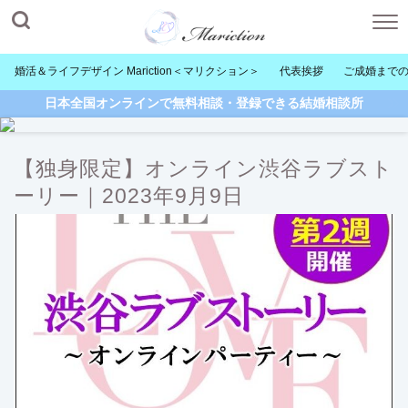
婚活＆ライフデザイン Mariction＜マリクション＞
代表挨拶
ご成婚まで
日本全国オンラインで無料相談・登録できる結婚相談所
【独身限定】オンライン渋谷ラブスト
ーリー｜2023年9月9日