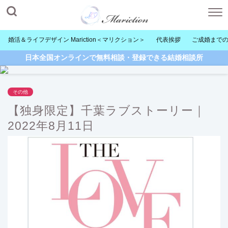
婚活＆ライフデザイン Mariction＜マリクション＞
代表挨拶
ご成婚まで
日本全国オンラインで無料相談・登録できる結婚相談所
その他
【独身限定】千葉ラブストーリー｜
2022年8月11日