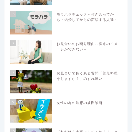
6
モラハラチェック～付き合ってか
ら・結婚してからの変貌する人達～
7
お見合いのお断り理由～将来のイメ
ージができない～
8
お見合いで良くある質問「普段料理
をしますか？」のすれ違い
9
女性の為の理想の彼氏診断
10