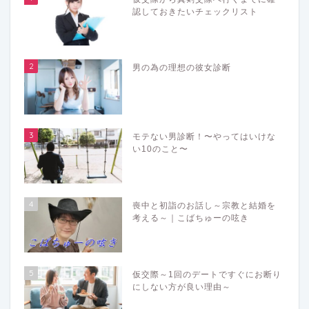
認しておきたいチェックリスト
2
男の為の理想の彼女診断
3
モテない男診断！〜やってはいけな
い10のこと〜
4
喪中と初詣のお話し～宗教と結婚を
考える～｜こばちゅーの呟き
5
仮交際～1回のデートですぐにお断り
にしない方が良い理由～