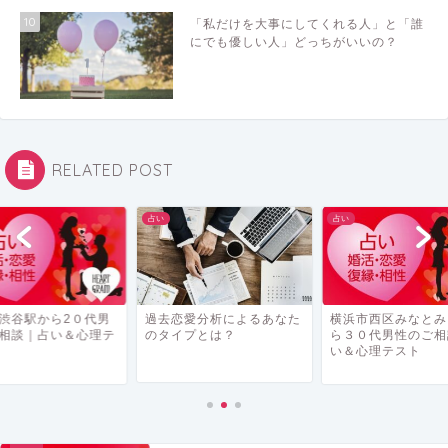
10
「私だけを大事にしてくれる人」と「誰
にでも優しい人」どっちがいいの？
RELATED POST
占い
占い
恋愛分析によるあなた
横浜市西区みなとみらいか
東京都渋谷駅から2
イプとは？
ら３０代男性のご相談｜占
性のご相談｜占い
い＆心理テスト
スト