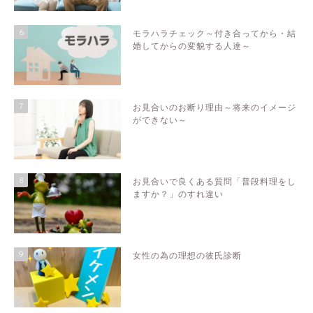
6
モラハラチェック～付き合ってから・結
婚してからの変貌する人達～
7
お見合いのお断り理由～将来のイメージ
ができない～
8
お見合いで良くある質問「普段料理をし
ますか？」のすれ違い
9
女性の為の理想の彼氏診断