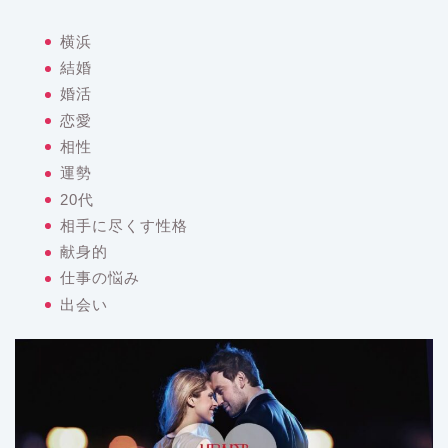
横浜
結婚
婚活
恋愛
相性
運勢
20代
相手に尽くす性格
献身的
仕事の悩み
出会い