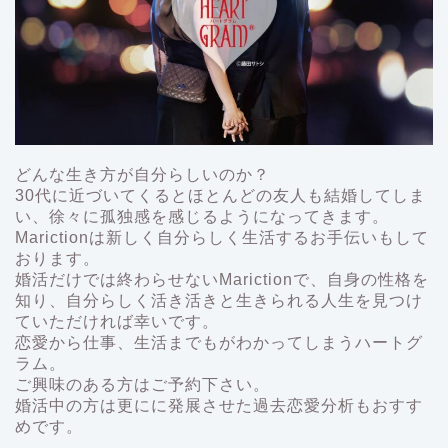
どんな生き方が自分らしいのか？
30代に近づいてくるとほとんどの友人も結婚してしま
い、徐々に孤独感を感じるようになってきます。
Marictionは新しく自分らしく生活するお手伝いもして
おります。
婚活だけでは終わらせないMarictionで、自身の性格を
知り、自分らしく活き活きと生きられる人生を見つけ
ていただければ幸いです。
恋愛から仕事、生活までもがわかってしまうハートグ
ラム。
ご興味のある方はご予約下さい。
婚活中の方は更にに発展させた過去恋愛分析もおすす
めです。