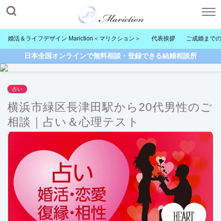
婚活＆ライフデザイン Mariction＜マリクション＞
代表挨拶
ご成婚まで
日本全国オンラインで無料相談・登録できる結婚相談所
占い
横浜市緑区長津田駅から20代男性のご
相談｜占い＆心理テスト