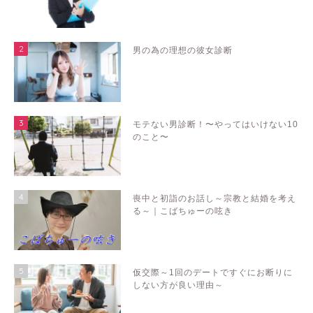
2
男の為の理想の彼女診断
3
モテない男診断！〜やってはいけない10
のこと〜
4
喪中と初詣のお話し～宗教と結婚を考え
る～｜こばちゅーの呟き
5
仮交際～1回のデートですぐにお断りに
しない方が良い理由～