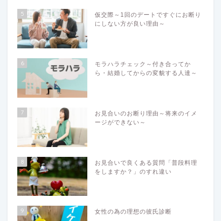
5
仮交際～1回のデートですぐにお断り
にしない方が良い理由～
6
モラハラチェック～付き合ってか
ら・結婚してからの変貌する人達～
7
お見合いのお断り理由～将来のイメ
ージができない～
8
お見合いで良くある質問「普段料理
をしますか？」のすれ違い
9
女性の為の理想の彼氏診断