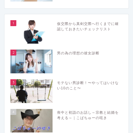
1
仮交際から真剣交際へ行くまでに確
認しておきたいチェックリスト
2
男の為の理想の彼女診断
3
モテない男診断！〜やってはいけな
い10のこと〜
4
喪中と初詣のお話し～宗教と結婚を
考える～｜こばちゅーの呟き