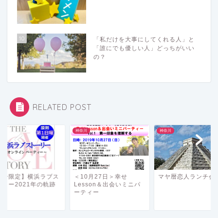
10
「私だけを大事にしてくれる人」と
「誰にでも優しい人」どっちがいい
の？
RELATED POST
川
神奈川
神奈川
独身限定】横浜ラブス
＜10月27日＞幸せ
マヤ暦恋人ランチ会
ーリー2021年の軌跡
Lesson＆出会いミニパ
ーティー