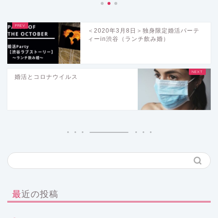
＜2020年3月8日＞独身限定婚活パーテ
ィーin渋谷（ランチ飲み婚）
婚活とコロナウイルス
最近の投稿