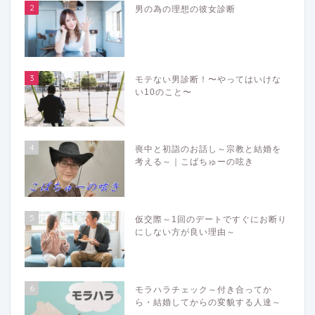
2
男の為の理想の彼女診断
3
モテない男診断！〜やってはいけな
い10のこと〜
4
喪中と初詣のお話し～宗教と結婚を
考える～｜こばちゅーの呟き
5
仮交際～1回のデートですぐにお断り
にしない方が良い理由～
6
モラハラチェック～付き合ってか
ら・結婚してからの変貌する人達～