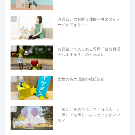
7
お見合いのお断り理由～将来のイメ
ージができない～
8
お見合いで良くある質問「普段料理
をしますか？」のすれ違い
9
女性の為の理想の彼氏診断
10
「私だけを大事にしてくれる人」と
「誰にでも優しい人」どっちがいい
の？