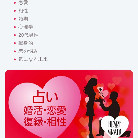
恋愛
相性
婚期
心理学
20代男性
献身的
恋の悩み
気になる未来