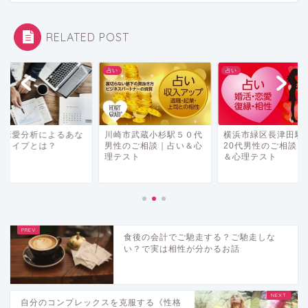
RELATED POST
占い
占い
崎市武蔵小杉駅５０代
横浜市緑区長津田駅から
過去恋愛分析による
性のご相談｜占い＆心
20代男性のご相談｜占い
たのタイプとは？
テスト
＆心理テスト
食後の会計でご馳走する？ご馳走しな
い？で実は相性が分かるお話
自分のコンプレックスを克服する《性格