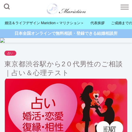
婚活＆ライフデザイン Mariction＜マリクション＞
代表挨拶
ご成婚まで
日本全国オンラインで無料相談・登録できる結婚相談所
占い
東京都渋谷駅から2０代男性のご相談
｜占い＆心理テスト