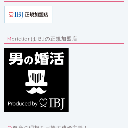
MarictionはIBJの正規加盟店
ご自身の理想を目指す成婚主義！