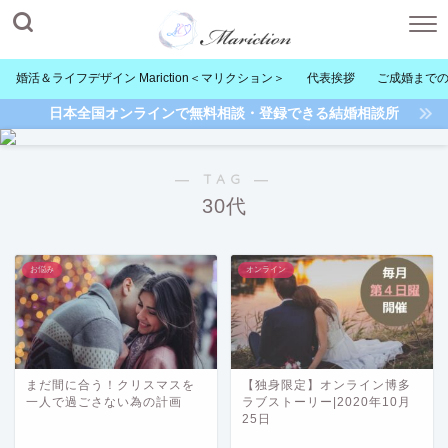
婚活＆ライフデザイン Mariction＜マリクション＞
代表挨拶
ご成婚まで
日本全国オンラインで無料相談・登録できる結婚相談所
― TAG ―
30代
お悩み
オンライン
まだ間に合う！クリスマスを
【独身限定】オンライン博多
一人で過ごさない為の計画
ラブストーリー|2020年10月
25日