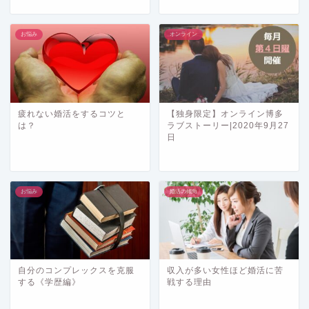
お悩み
オンライン
疲れない婚活をするコツと
【独身限定】オンライン博多
は？
ラブストーリー|2020年9月27
日
お悩み
婚活の傾向
自分のコンプレックスを克服
収入が多い女性ほど婚活に苦
する《学歴編》
戦する理由