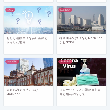
お悩み
結婚相談所
もしも結婚生活を会社組織と
神奈川県で婚活ならMariction
仮定した場合
がおすすめ！
結婚相談所
婚活の傾向
東京都内で婚活するなら
コロナウイルスの緊急事態宣
Mariction
言と婚活の行く先