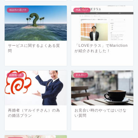
相談所の選び方
代表ブログ
サービスに関するよくある質
「LOVEテラス」でMariction
問
が紹介されました！
結婚相談所
お見合い
再婚者（マルイチさん）の為
お見合い時のやってはいけな
の婚活プラン
い質問