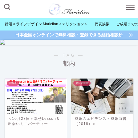
婚活＆ライフデザイン Mariction＜マリクション＞
代表挨拶
ご成婚まで
日本全国オンラインで無料相談・登録できる結婚相談所
― TAG ―
都内
神奈川
婚活の傾向
＜10月27日＞幸せLesson＆
成婚のエビデンス＜成婚白書
出会いミニパーティー
（2018）＞