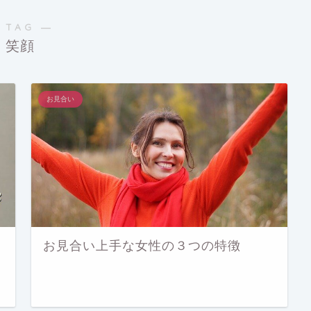
 TAG ―
笑顔
お見合い
お見合い上手な女性の３つの特徴