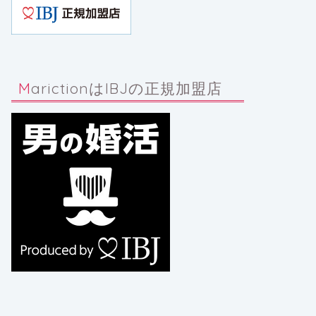
MarictionはIBJの正規加盟店