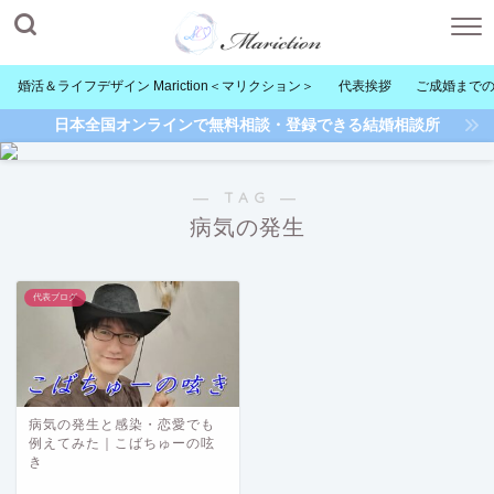
婚活＆ライフデザイン Mariction＜マリクション＞
代表挨拶
ご成婚まで
日本全国オンラインで無料相談・登録できる結婚相談所
― TAG ―
病気の発生
代表ブログ
病気の発生と感染・恋愛でも
例えてみた｜こばちゅーの呟
き