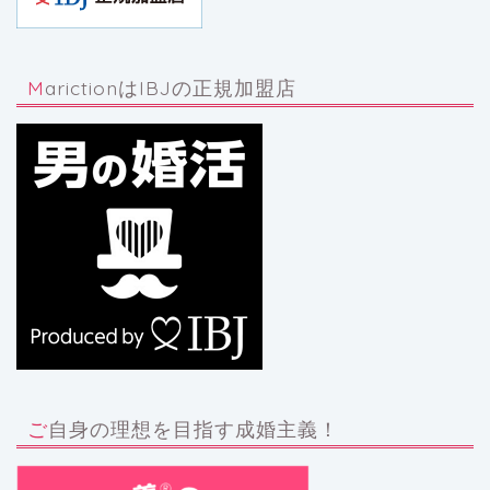
MarictionはIBJの正規加盟店
ご自身の理想を目指す成婚主義！