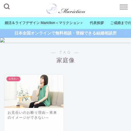
婚活＆ライフデザイン Mariction＜マリクション＞
代表挨拶
ご成婚まで
日本全国オンラインで無料相談・登録できる結婚相談所
― TAG ―
家庭像
お見合い
お見合いのお断り理由～将来
のイメージができない～