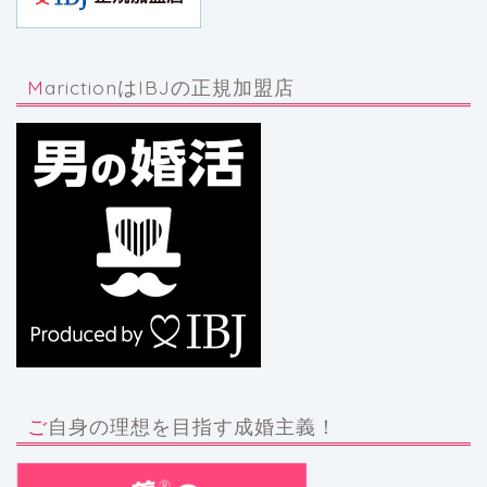
MarictionはIBJの正規加盟店
ご自身の理想を目指す成婚主義！