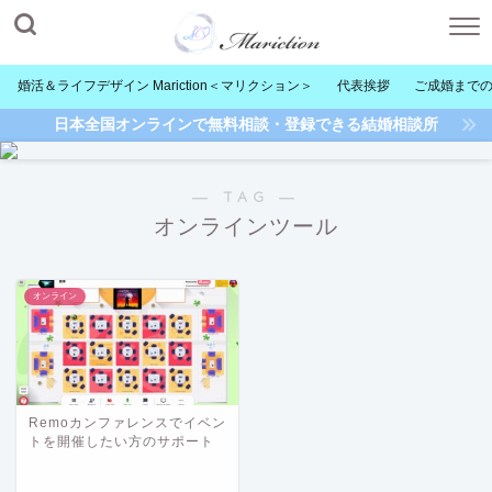
婚活＆ライフデザイン Mariction＜マリクション＞
代表挨拶
ご成婚まで
日本全国オンラインで無料相談・登録できる結婚相談所
― TAG ―
オンラインツール
オンライン
Remoカンファレンスでイベン
トを開催したい方のサポート