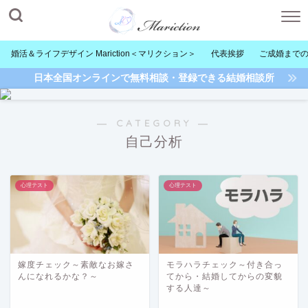
婚活＆ライフデザイン Mariction＜マリクション＞
代表挨拶
ご成婚まで
日本全国オンラインで無料相談・登録できる結婚相談所
― CATEGORY ―
自己分析
心理テスト
心理テスト
嫁度チェック～素敵なお嫁さ
モラハラチェック～付き合っ
んになれるかな？～
てから・結婚してからの変貌
する人達～