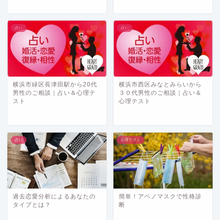
占い
占い
横浜市緑区長津田駅から20代
横浜市西区みなとみらいから
男性のご相談｜占い＆心理テ
３０代男性のご相談｜占い＆
スト
心理テスト
占い
心理テスト
過去恋愛分析によるあなたの
簡単！アベノマスクで性格診
タイプとは？
断