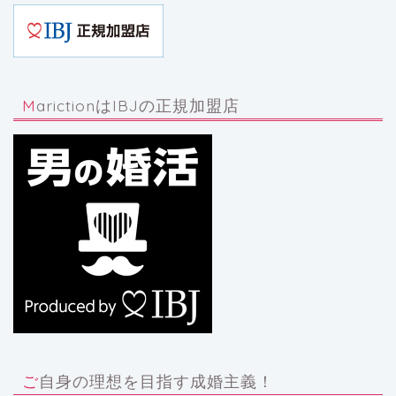
MarictionはIBJの正規加盟店
ご自身の理想を目指す成婚主義！