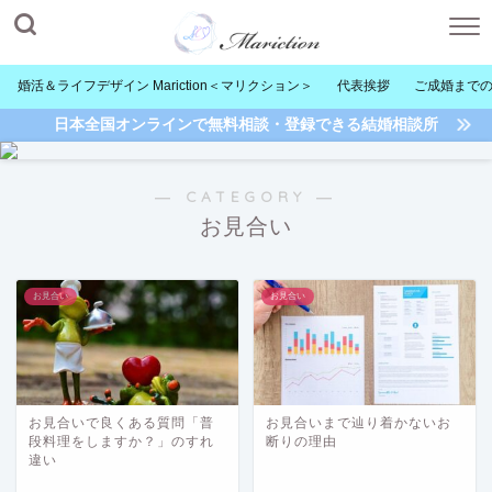
婚活＆ライフデザイン Mariction＜マリクション＞
代表挨拶
ご成婚まで
日本全国オンラインで無料相談・登録できる結婚相談所
― CATEGORY ―
お見合い
お見合い
お見合い
お見合いで良くある質問「普
お見合いまで辿り着かないお
段料理をしますか？」のすれ
断りの理由
違い