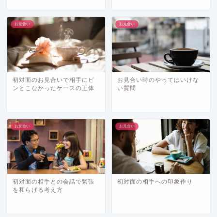
お見合い
お見合い
初対面のお見合いで相手にピ
お見合い時のやってはいけな
ンとこなかったケースの正体
い質問
お見合い
お見合い
初対面の相手との会話で緊張
初対面の相手への印象作り
を和らげる考え方