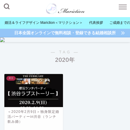
婚活＆ライフデザイン Mariction＜マリクション＞
代表挨拶
ご成婚まで
日本全国オンラインで無料相談・登録できる結婚相談所
― TAG ―
2020年
東京
＜2020年2月9日＞独身限定婚
活パーティーin渋谷（ランチ
飲み婚）