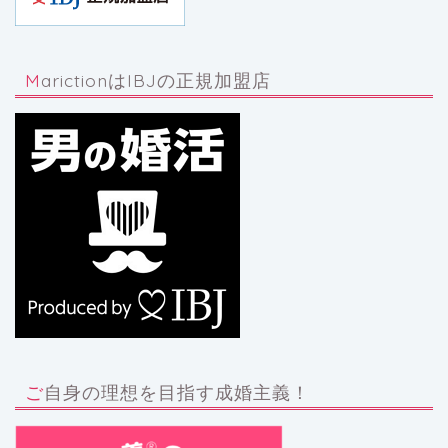
MarictionはIBJの正規加盟店
ご自身の理想を目指す成婚主義！