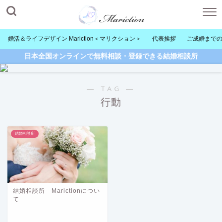
婚活＆ライフデザイン Mariction＜マリクション＞
代表挨拶
ご成婚まで
日本全国オンラインで無料相談・登録できる結婚相談所
― TAG ―
行動
結婚相談所
結婚相談所 Marictionについ
て