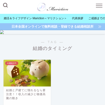
婚活＆ライフデザイン Mariction＜マリクション＞
代表挨拶
ご成婚まで
日本全国オンラインで無料相談・登録できる結婚相談所
― TAG ―
結婚のタイミング
結婚相談所
結婚と戸建てに憧れるなら要
注意！！収入の減少と物価高
騰の動き