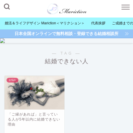
婚活＆ライフデザイン Mariction＜マリクション＞
代表挨拶
ご成婚まで
日本全国オンラインで無料相談・登録できる結婚相談所
― TAG ―
結婚できない人
お悩み
「ご縁があれば」と言ってい
る人が5年以内に結婚できない
理由