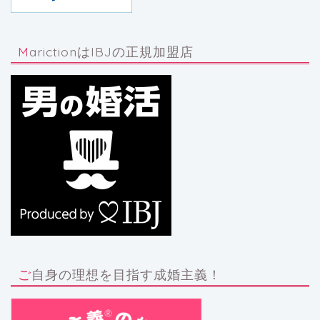
MarictionはIBJの正規加盟店
ご自身の理想を目指す成婚主義！