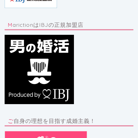
MarictionはIBJの正規加盟店
ご自身の理想を目指す成婚主義！