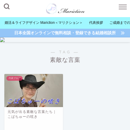
婚活＆ライフデザイン Mariction＜マリクション＞
代表挨拶
ご成婚まで
日本全国オンラインで無料相談・登録できる結婚相談所
― TAG ―
素敵な言葉
代表ブログ
元気が出る素敵な言葉たち｜
こばちゅーの呟き