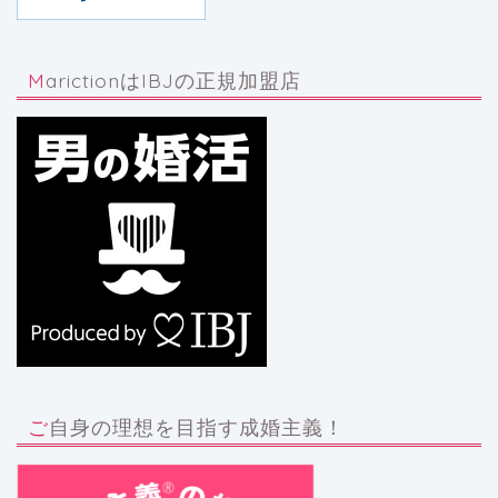
MarictionはIBJの正規加盟店
ご自身の理想を目指す成婚主義！