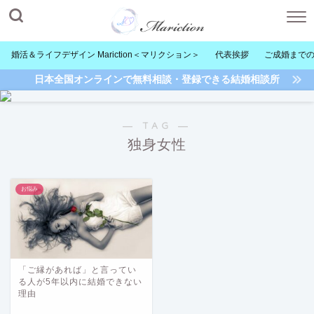
婚活＆ライフデザイン Mariction＜マリクション＞
代表挨拶
ご成婚まで
日本全国オンラインで無料相談・登録できる結婚相談所
― TAG ―
独身女性
お悩み
「ご縁があれば」と言ってい
る人が5年以内に結婚できない
理由