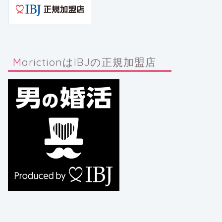
MarictionはIBJの正規加盟店