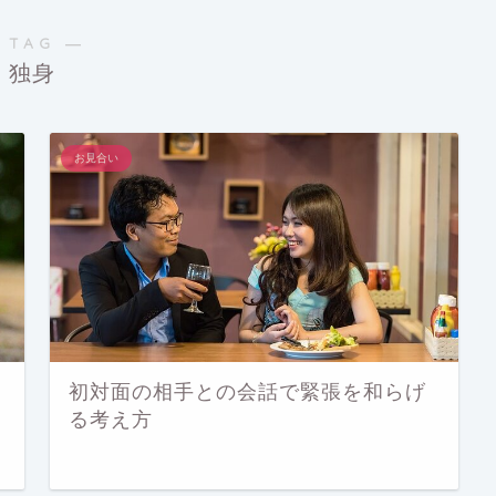
 TAG ―
独身
お見合い
初対面の相手との会話で緊張を和らげ
る考え方