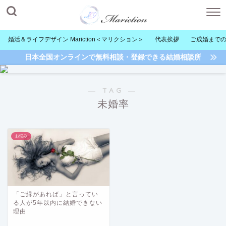
婚活＆ライフデザイン Mariction＜マリクション＞
代表挨拶
ご成婚まで
日本全国オンラインで無料相談・登録できる結婚相談所
― TAG ―
未婚率
お悩み
「ご縁があれば」と言ってい
る人が5年以内に結婚できない
理由