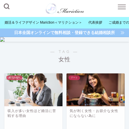
婚活＆ライフデザイン Mariction＜マリクション＞
代表挨拶
ご成婚まで
日本全国オンラインで無料相談・登録できる結婚相談所
― TAG ―
女性
婚活の傾向
デート
収入が多い女性ほど婚活に苦
気が利く女性・お節介な女性
戦する理由
にならない為に