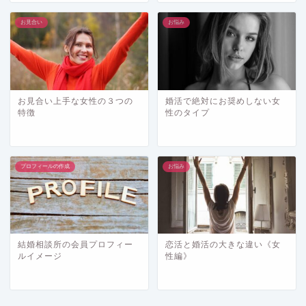
お見合い
お悩み
お見合い上手な女性の３つの
婚活で絶対にお奨めしない女
特徴
性のタイプ
プロフィールの作成
お悩み
結婚相談所の会員プロフィー
恋活と婚活の大きな違い《女
ルイメージ
性編》