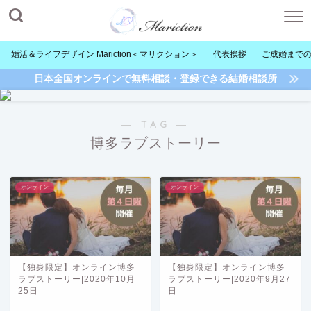
婚活＆ライフデザイン Mariction＜マリクション＞
代表挨拶
ご成婚まで
日本全国オンラインで無料相談・登録できる結婚相談所
― TAG ―
博多ラブストーリー
オンライン
オンライン
【独身限定】オンライン博多
【独身限定】オンライン博多
ラブストーリー|2020年10月
ラブストーリー|2020年9月27
25日
日