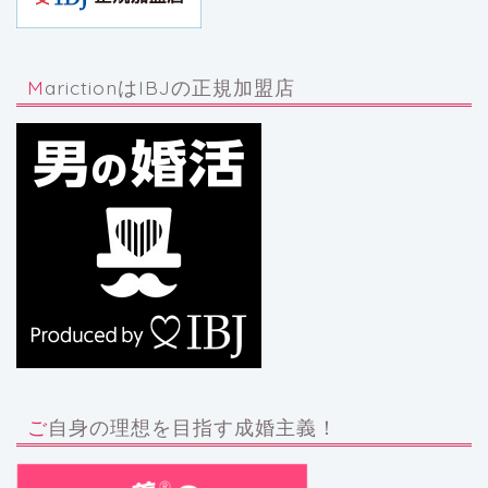
MarictionはIBJの正規加盟店
ご自身の理想を目指す成婚主義！