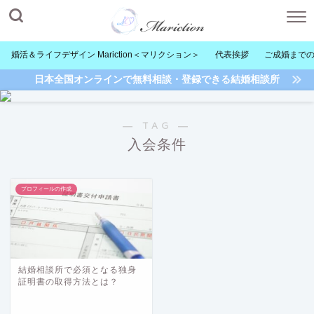
婚活＆ライフデザイン Mariction＜マリクション＞
代表挨拶
ご成婚まで
日本全国オンラインで無料相談・登録できる結婚相談所
― TAG ―
入会条件
プロフィールの作成
結婚相談所で必須となる独身
証明書の取得方法とは？