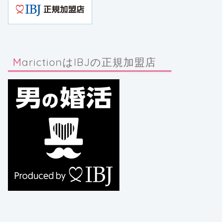
MarictionはIBJの正規加盟店