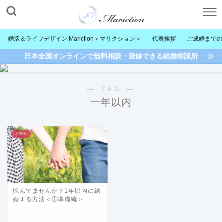
婚活＆ライフデザイン Mariction＜マリクション＞
代表挨拶
ご成婚まで
日本全国オンラインで無料相談・登録できる結婚相談所
― TAG ―
一年以内
お悩み
悩んでませんか？1年以内に結
婚する方法＜①準備編＞