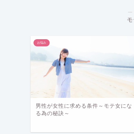
―
モ
お悩み
男性が女性に求める条件～モテ女にな
る為の秘訣～