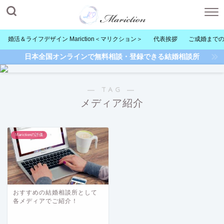
婚活＆ライフデザイン Mariction＜マリクション＞
代表挨拶
ご成婚まで
日本全国オンラインで無料相談・登録できる結婚相談所
― TAG ―
メディア紹介
Marictionの評価
おすすめの結婚相談所として
各メディアでご紹介！