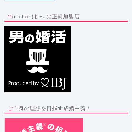
MarictionはIBJの正規加盟店
ご自身の理想を目指す成婚主義！