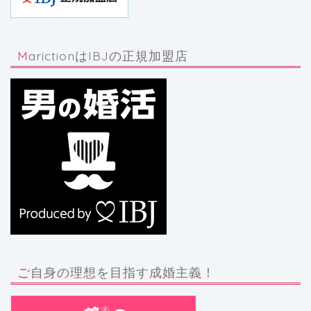
MarictionはIBJの正規加盟店
ご自身の理想を目指す成婚主義！