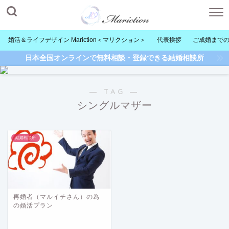
婚活＆ライフデザイン Mariction＜マリクション＞
代表挨拶
ご成婚まで
日本全国オンラインで無料相談・登録できる結婚相談所
― TAG ―
シングルマザー
結婚相談所
再婚者（マルイチさん）の為
の婚活プラン