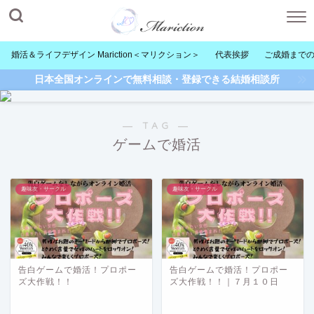
婚活＆ライフデザイン Mariction＜マリクション＞
代表挨拶
ご成婚まで
日本全国オンラインで無料相談・登録できる結婚相談所
― TAG ―
ゲームで婚活
趣味友・サークル
趣味友・サークル
告白ゲームで婚活！プロポー
告白ゲームで婚活！プロポー
ズ大作戦！！
ズ大作戦！！｜７月１０日