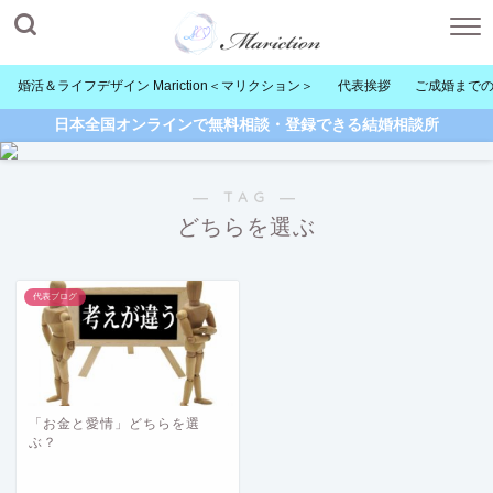
婚活＆ライフデザイン Mariction＜マリクション＞
代表挨拶
ご成婚まで
日本全国オンラインで無料相談・登録できる結婚相談所
― TAG ―
どちらを選ぶ
代表ブログ
「お金と愛情」どちらを選
ぶ？