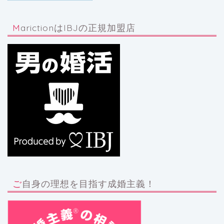
MarictionはIBJの正規加盟店
ご自身の理想を目指す成婚主義！