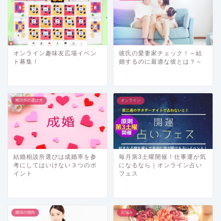
オンライン趣味友広場イベン
彼氏の愛妻家チェック！～結
ト募集！
婚するのに最適な彼とは？～
相談所の選び方
オンライン
結婚相談所選びは成婚率を参
毎月第3土曜開催！仕事運が気
考にしてはいけない３つのポ
になるなら｜オンライン占い
イント
フェス
婚活の傾向
お悩み