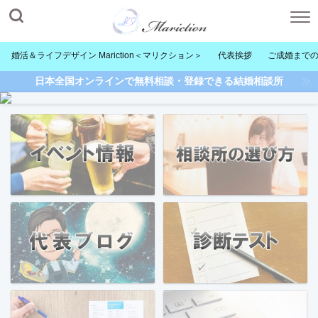
婚活＆ライフデザイン Mariction＜マリクション＞
代表挨拶
ご成婚まで
日本全国オンラインで無料相談・登録できる結婚相談所