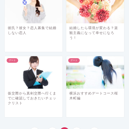
彼氏？彼女？恋人募集で結婚
結婚したら環境が変わる？楽
しない恋人
観主義になって幸せになろ
う！
デート
デート
仮交際から真剣交際へ行くま
横浜おすすめデートコース桜
でに確認しておきたいチェッ
木町編
クリスト