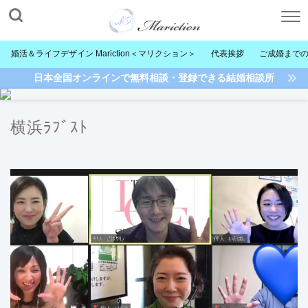
婚活＆ライフデザイン Mariction＜マリクション＞
代表挨拶
ご成婚まで
日本全国オンラインで無料相談・登録できる結婚相談所
横浜ﾗﾌﾞｽﾄ