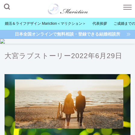
婚活＆ライフデザイン Mariction＜マリクション＞
代表挨拶
ご成婚まで
日本全国オンラインで無料相談・登録できる結婚相談所
大宮ラブストーリー2022年6月29日